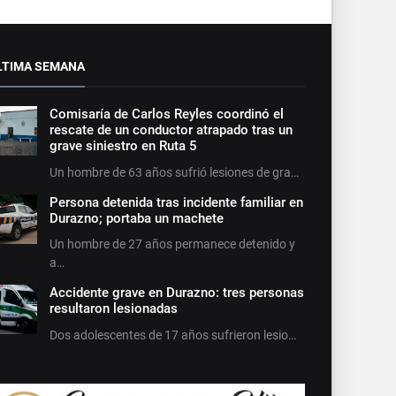
LTIMA SEMANA
Comisaría de Carlos Reyles coordinó el
rescate de un conductor atrapado tras un
grave siniestro en Ruta 5
Un hombre de 63 años sufrió lesiones de gra…
Persona detenida tras incidente familiar en
Durazno; portaba un machete
Un hombre de 27 años permanece detenido y
a…
Accidente grave en Durazno: tres personas
resultaron lesionadas
Dos adolescentes de 17 años sufrieron lesio…