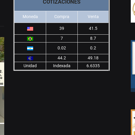
COTIZACIONES
Moneda
Compra
Venta
39
41.5
7
8.7
0.02
0.2
44.2
49.18
Unidad
Indexada
6.6335