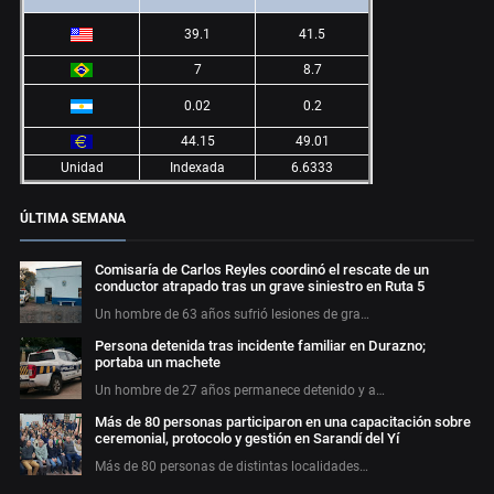
39.1
41.5
7
8.7
0.02
0.2
44.15
49.01
Unidad
Indexada
6.6333
ÚLTIMA SEMANA
Comisaría de Carlos Reyles coordinó el rescate de un
conductor atrapado tras un grave siniestro en Ruta 5
Un hombre de 63 años sufrió lesiones de gra…
Persona detenida tras incidente familiar en Durazno;
portaba un machete
Un hombre de 27 años permanece detenido y a…
Más de 80 personas participaron en una capacitación sobre
ceremonial, protocolo y gestión en Sarandí del Yí
Más de 80 personas de distintas localidades…