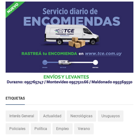
ETIQUETAS
Interés General
Actualidad
Necrológicas
Uruguayos
Policiales
Política
Empleo
Verano