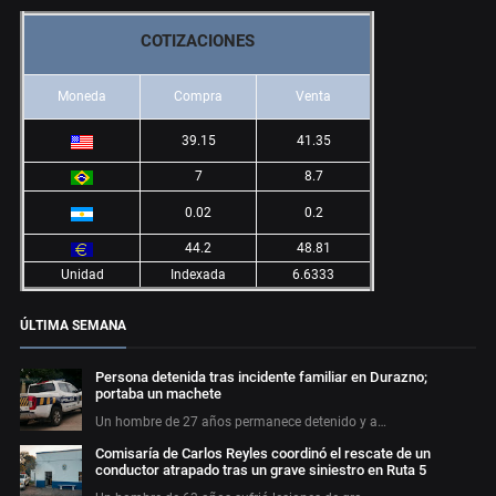
COTIZACIONES
Moneda
Compra
Venta
39.15
41.35
7
8.7
0.02
0.2
44.2
48.81
Unidad
Indexada
6.6333
ÚLTIMA SEMANA
Persona detenida tras incidente familiar en Durazno;
portaba un machete
Un hombre de 27 años permanece detenido y a…
Comisaría de Carlos Reyles coordinó el rescate de un
conductor atrapado tras un grave siniestro en Ruta 5