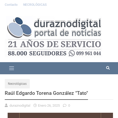
Contacto
NECROLÓGICAS
Necrológicas
Raúl Edgardo Torena González "Tato"
duraznodigital
Enero 26, 2025
0