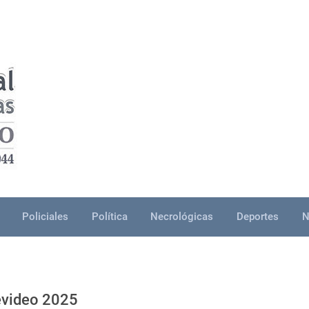
Policiales
Política
Necrológicas
Deportes
N
evideo 2025