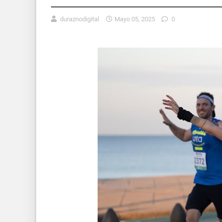
duraznodigital
Mayo 05, 2025
0