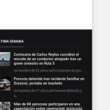
LTIMA SEMANA
Comisaría de Carlos Reyles coordinó el
rescate de un conductor atrapado tras un
grave siniestro en Ruta 5
Un hombre de 63 años sufrió lesiones de gra…
Persona detenida tras incidente familiar en
Durazno; portaba un machete
Un hombre de 27 años permanece detenido y
a…
Más de 80 personas participaron en una
capacitación sobre ceremonial, protocolo