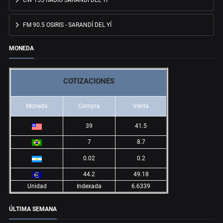
CW 155 RADIO SARANDÍ DEL YÍ
FM 90.5 OSIRIS - SARANDÍ DEL YÍ
MONEDA
COTIZACIONES
Moneda
Compra
Venta
39
41.5
7
8.7
0.02
0.2
44.2
49.18
Unidad
Indexada
6.6339
ÚLTIMA SEMANA