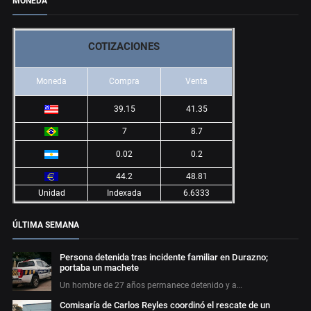
MONEDA
COTIZACIONES
Moneda
Compra
Venta
39.15
41.35
7
8.7
0.02
0.2
44.2
48.81
Unidad
Indexada
6.6333
ÚLTIMA SEMANA
Persona detenida tras incidente familiar en Durazno;
portaba un machete
Un hombre de 27 años permanece detenido y a…
Comisaría de Carlos Reyles coordinó el rescate de un