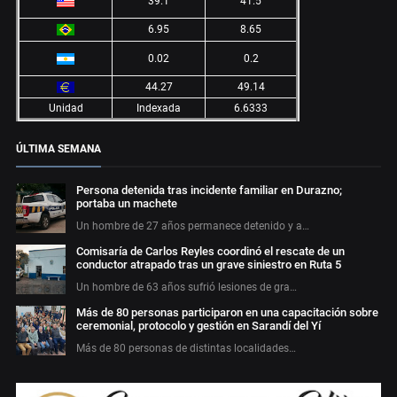
39.1
41.5
6.95
8.65
0.02
0.2
44.27
49.14
Unidad
Indexada
6.6333
ÚLTIMA SEMANA
Persona detenida tras incidente familiar en Durazno;
portaba un machete
Un hombre de 27 años permanece detenido y a…
Comisaría de Carlos Reyles coordinó el rescate de un
conductor atrapado tras un grave siniestro en Ruta 5
Un hombre de 63 años sufrió lesiones de gra…
Más de 80 personas participaron en una capacitación sobre
ceremonial, protocolo y gestión en Sarandí del Yí
Más de 80 personas de distintas localidades…