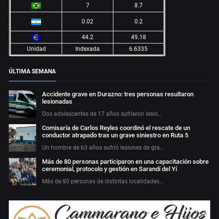
7
8.7
0.02
0.2
44.2
49.18
Unidad
Indexada
6.6335
ÚLTIMA SEMANA
Accidente grave en Durazno: tres personas resultaron
lesionadas
Dos adolescentes de 17 años sufrieron lesio…
Comisaría de Carlos Reyles coordinó el rescate de un
conductor atrapado tras un grave siniestro en Ruta 5
Un hombre de 63 años sufrió lesiones de gra…
Más de 80 personas participaron en una capacitación sobre
ceremonial, protocolo y gestión en Sarandí del Yí
Más de 80 personas de distintas localidades…