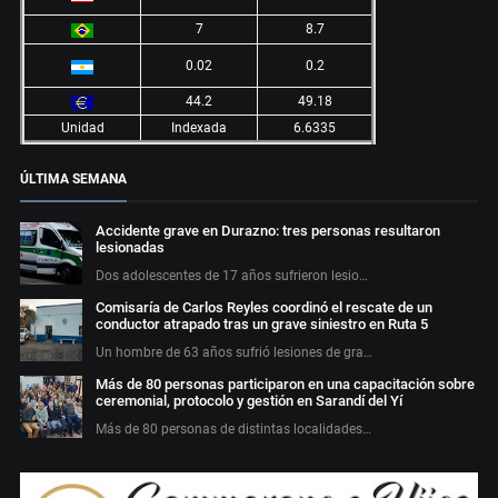
7
8.7
0.02
0.2
44.2
49.18
Unidad
Indexada
6.6335
ÚLTIMA SEMANA
Accidente grave en Durazno: tres personas resultaron
lesionadas
Dos adolescentes de 17 años sufrieron lesio…
Comisaría de Carlos Reyles coordinó el rescate de un
conductor atrapado tras un grave siniestro en Ruta 5
Un hombre de 63 años sufrió lesiones de gra…
Más de 80 personas participaron en una capacitación sobre
ceremonial, protocolo y gestión en Sarandí del Yí
Más de 80 personas de distintas localidades…