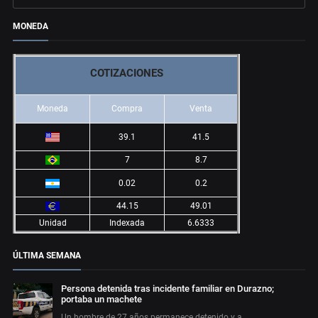
MONEDA
COTIZACIONES
Moneda
Compra
Venta
39.1
41.5
7
8.7
0.02
0.2
44.15
49.01
Unidad
Indexada
6.6333
ÚLTIMA SEMANA
Persona detenida tras incidente familiar en Durazno;
portaba un machete
Un hombre de 27 años permanece detenido y a…