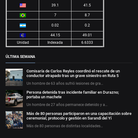
39.1
41.5
7
8.7
0.02
0.2
44.15
49.01
Unidad
Indexada
6.6333
ÚLTIMA SEMANA
Comisaría de Carlos Reyles coordinó el rescate de un
conductor atrapado tras un grave siniestro en Ruta 5
Un hombre de 63 años sufrió lesiones de gra…
Persona detenida tras incidente familiar en Durazno;
portaba un machete
Un hombre de 27 años permanece detenido y a…
Más de 80 personas participaron en una capacitación sobre
ceremonial, protocolo y gestión en Sarandí del Yí
Más de 80 personas de distintas localidades…