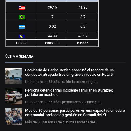
39.15
41.35
7
8.7
0.02
0.2
44.33
48.97
Unidad
Indexada
6.6335
ÚLTIMA SEMANA
Comisaría de Carlos Reyles coordinó el rescate de un
conductor atrapado tras un grave siniestro en Ruta 5
Un hombre de 63 años sufrió lesiones de gra…
Persona detenida tras incidente familiar en Durazno;
portaba un machete
Un hombre de 27 años permanece detenido y a…
Más de 80 personas participaron en una capacitación sobre
ceremonial, protocolo y gestión en Sarandí del Yí
Más de 80 personas de distintas localidades…