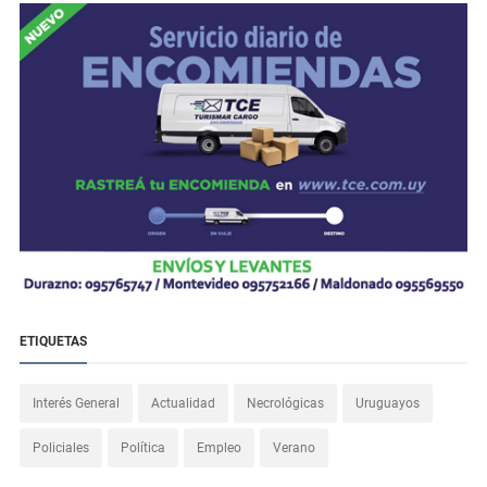
ETIQUETAS
Interés General
Actualidad
Necrológicas
Uruguayos
Policiales
Política
Empleo
Verano