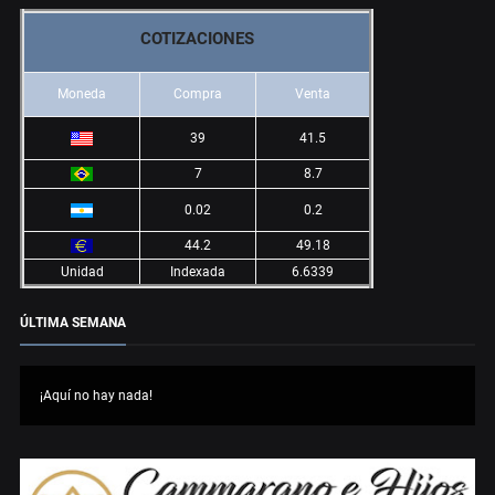
COTIZACIONES
Moneda
Compra
Venta
39
41.5
7
8.7
0.02
0.2
44.2
49.18
Unidad
Indexada
6.6339
ÚLTIMA SEMANA
¡Aquí no hay nada!