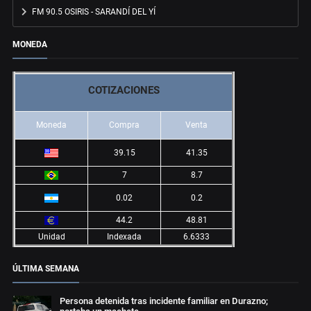
FM 90.5 OSIRIS - SARANDÍ DEL YÍ
MONEDA
COTIZACIONES
Moneda
Compra
Venta
39.15
41.35
7
8.7
0.02
0.2
44.2
48.81
Unidad
Indexada
6.6333
ÚLTIMA SEMANA
Persona detenida tras incidente familiar en Durazno;