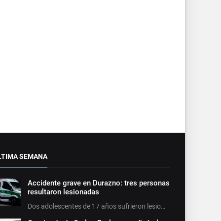
LTIMA SEMANA
Accidente grave en Durazno: tres personas
resultaron lesionadas
Dos adolescentes de 17 años sufrieron lesio…