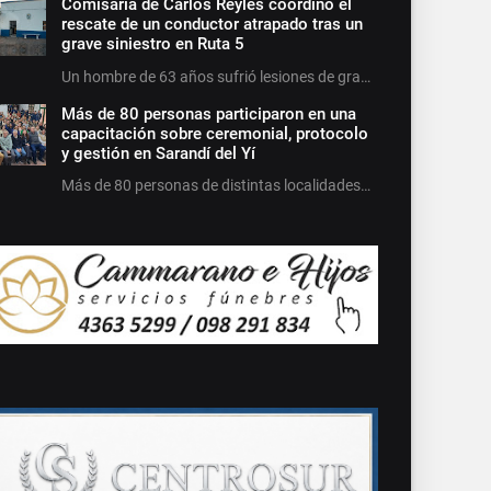
Comisaría de Carlos Reyles coordinó el
rescate de un conductor atrapado tras un
grave siniestro en Ruta 5
Un hombre de 63 años sufrió lesiones de gra…
Más de 80 personas participaron en una
capacitación sobre ceremonial, protocolo
y gestión en Sarandí del Yí
Más de 80 personas de distintas localidades…