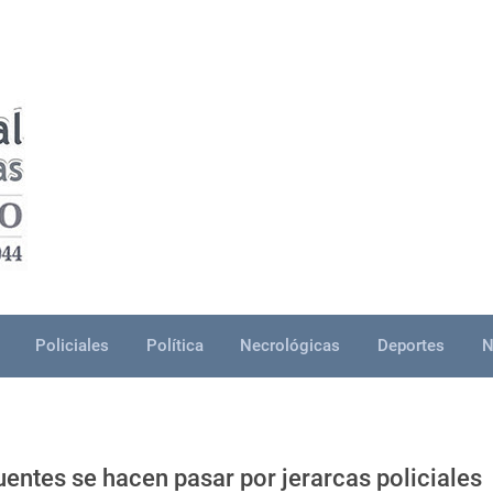
Policiales
Política
Necrológicas
Deportes
N
uentes se hacen pasar por jerarcas policiales