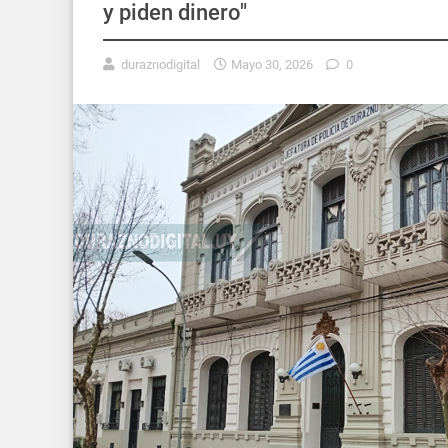
y piden dinero"
duraznodigital
Mayo 30, 2026
0