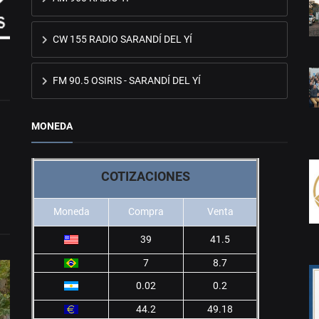
CW 155 RADIO SARANDÍ DEL YÍ
FM 90.5 OSIRIS - SARANDÍ DEL YÍ
MONEDA
COTIZACIONES
Moneda
Compra
Venta
39
41.5
7
8.7
0.02
0.2
44.2
49.18