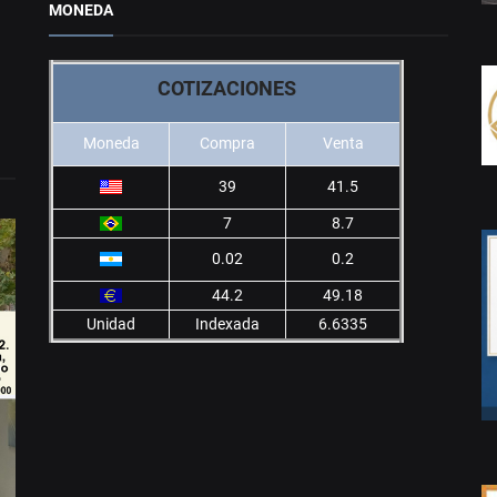
MONEDA
COTIZACIONES
Moneda
Compra
Venta
39
41.5
7
8.7
0.02
0.2
44.2
49.18
Unidad
Indexada
6.6335