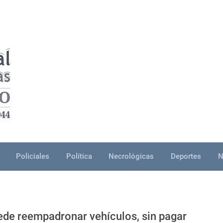
Policiales
Política
Necrológicas
Deportes
N
ede reempadronar vehículos, sin pagar