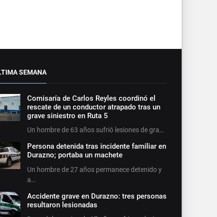
LTIMA SEMANA
Comisaría de Carlos Reyles coordinó el
rescate de un conductor atrapado tras un
grave siniestro en Ruta 5
Un hombre de 63 años sufrió lesiones de gra…
Persona detenida tras incidente familiar en
Durazno; portaba un machete
Un hombre de 27 años permanece detenido y
a…
Accidente grave en Durazno: tres personas
resultaron lesionadas