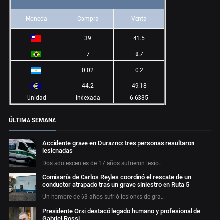
Moneda
Compra
Venta
39
41.5
7
8.7
0.02
0.2
44.2
49.18
Unidad
Indexada
6.6335
ÚLTIMA SEMANA
Accidente grave en Durazno: tres personas resultaron
lesionadas
Dos adolescentes de 17 años sufrieron lesio…
Comisaría de Carlos Reyles coordinó el rescate de un
conductor atrapado tras un grave siniestro en Ruta 5
Un hombre de 63 años sufrió lesiones de gra…
Presidente Orsi destacó legado humano y profesional de
Gabriel Rossi