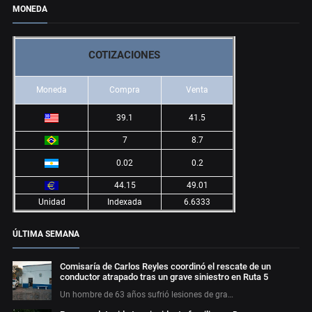
MONEDA
COTIZACIONES
Moneda
Compra
Venta
39.1
41.5
7
8.7
0.02
0.2
44.15
49.01
Unidad
Indexada
6.6333
ÚLTIMA SEMANA
Comisaría de Carlos Reyles coordinó el rescate de un
conductor atrapado tras un grave siniestro en Ruta 5
Un hombre de 63 años sufrió lesiones de gra…