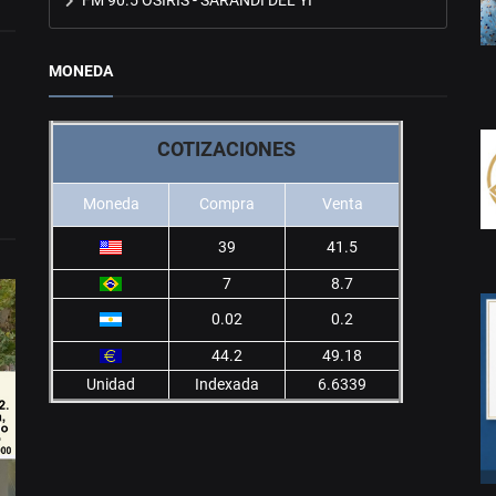
MONEDA
COTIZACIONES
Moneda
Compra
Venta
39
41.5
7
8.7
0.02
0.2
44.2
49.18
Unidad
Indexada
6.6339