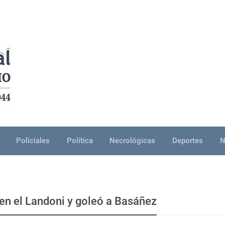
Policiales
Política
Necrológicas
Deportes
N
 en el Landoni y goleó a Basáñez