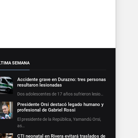
LTIMA SEMANA
Accidente grave en Durazno: tres personas
resultaron lesionadas
Dos adolescentes de 17 años sufrieron lesio…
Presidente Orsi destacó legado humano y
profesional de Gabriel Rossi
El presidente de la República, Yamandú Orsi,
as…
CTI neonatal en Rivera evitará traslados de