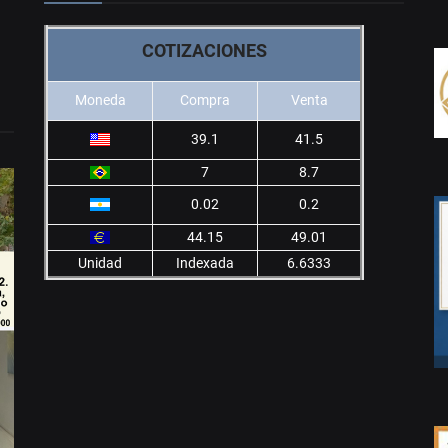
COTIZACIONES
Moneda
Compra
Venta
39.1
41.5
7
8.7
0.02
0.2
44.15
49.01
Unidad
Indexada
6.6333