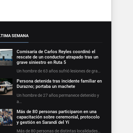
LTIMA SEMANA
Comisaría de Carlos Reyles coordinó el
rescate de un conductor atrapado tras un
grave siniestro en Ruta 5
Un hombre de 63 años sufrió lesiones de gra…
Persona detenida tras incidente familiar en
Durazno; portaba un machete
Un hombre de 27 años permanece detenido y
a…
Más de 80 personas participaron en una
capacitación sobre ceremonial, protocolo
y gestión en Sarandí del Yí
Más de 80 personas de distintas localidades…