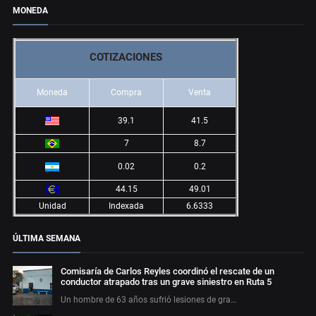
MONEDA
COTIZACIONES
Moneda
Compra
Venta
39.1
41.5
7
8.7
0.02
0.2
44.15
49.01
Unidad
Indexada
6.6333
ÚLTIMA SEMANA
Comisaría de Carlos Reyles coordinó el rescate de un
conductor atrapado tras un grave siniestro en Ruta 5
Un hombre de 63 años sufrió lesiones de gra…