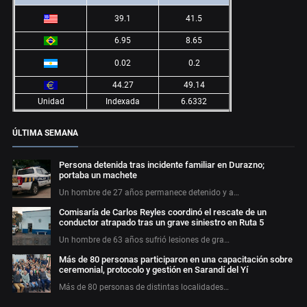
39.1
41.5
6.95
8.65
0.02
0.2
44.27
49.14
Unidad
Indexada
6.6332
ÚLTIMA SEMANA
Persona detenida tras incidente familiar en Durazno;
portaba un machete
Un hombre de 27 años permanece detenido y a…
Comisaría de Carlos Reyles coordinó el rescate de un
conductor atrapado tras un grave siniestro en Ruta 5
Un hombre de 63 años sufrió lesiones de gra…
Más de 80 personas participaron en una capacitación sobre
ceremonial, protocolo y gestión en Sarandí del Yí
Más de 80 personas de distintas localidades…