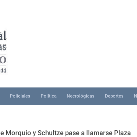
Policiales
Política
Necrológicas
Deportes
N
 de Morquio y Schultze pase a llamarse Plaza