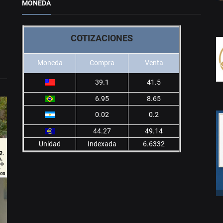
MONEDA
COTIZACIONES
Moneda
Compra
Venta
39.1
41.5
6.95
8.65
0.02
0.2
44.27
49.14
Unidad
Indexada
6.6332