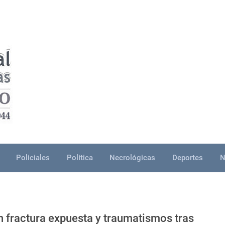
Policiales
Política
Necrológicas
Deportes
N
on fractura expuesta y traumatismos tras