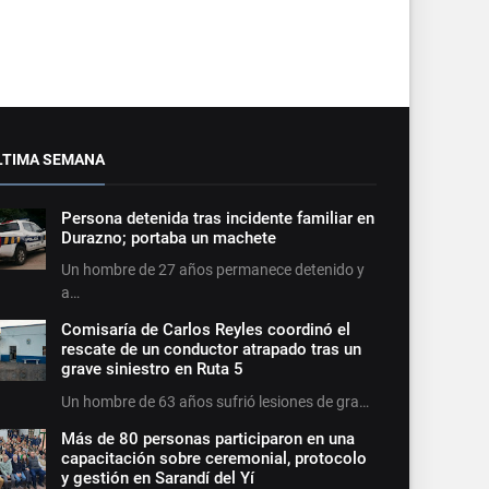
LTIMA SEMANA
Persona detenida tras incidente familiar en
Durazno; portaba un machete
Un hombre de 27 años permanece detenido y
a…
Comisaría de Carlos Reyles coordinó el
rescate de un conductor atrapado tras un
grave siniestro en Ruta 5
Un hombre de 63 años sufrió lesiones de gra…
Más de 80 personas participaron en una
capacitación sobre ceremonial, protocolo
y gestión en Sarandí del Yí