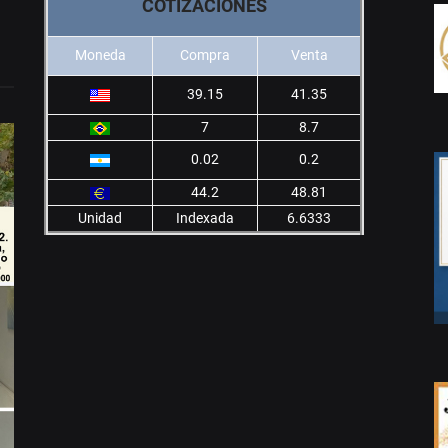
COTIZACIONES
Moneda
Compra
Venta
39.15
41.35
7
8.7
0.02
0.2
44.2
48.81
Unidad
Indexada
6.6333