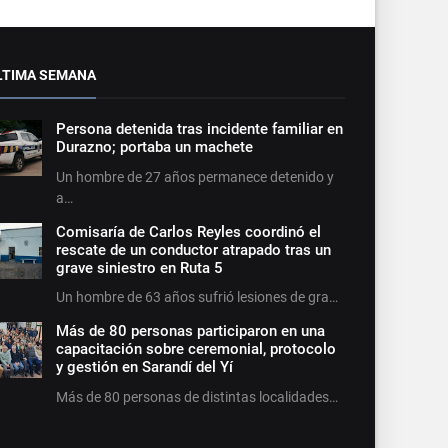
LTIMA SEMANA
Persona detenida tras incidente familiar en
Durazno; portaba un machete
Un hombre de 27 años permanece detenido y
a…
Comisaría de Carlos Reyles coordinó el
rescate de un conductor atrapado tras un
grave siniestro en Ruta 5
Un hombre de 63 años sufrió lesiones de gra…
Más de 80 personas participaron en una
capacitación sobre ceremonial, protocolo
y gestión en Sarandí del Yí
Más de 80 personas de distintas localidades…