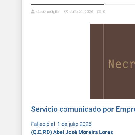
duraznodigital
Julio 01, 2026
0
Servicio comunicado por Empr
Falleció el
1 de julio
2026
(Q.E.P.D)
Abel José Moreira Lores