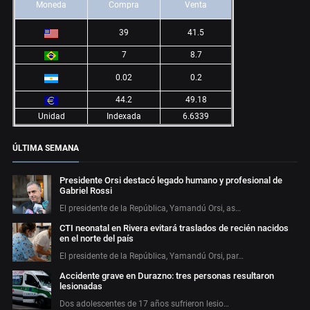
Moneda
Compra
Venta
39
41.5
7
8.7
0.02
0.2
44.2
49.18
Unidad
Indexada
6.6339
ÚLTIMA SEMANA
Presidente Orsi destacó legado humano y profesional de
Gabriel Rossi
El presidente de la República, Yamandú Orsi, as…
CTI neonatal en Rivera evitará traslados de recién nacidos
en el norte del país
El presidente de la República, Yamandú Orsi, par…
Accidente grave en Durazno: tres personas resultaron
lesionadas
Dos adolescentes de 17 años sufrieron lesio…