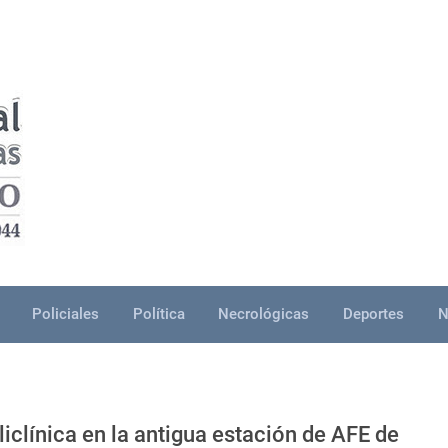
Policiales
Política
Necrológicas
Deportes
N
iclínica en la antigua estación de AFE de