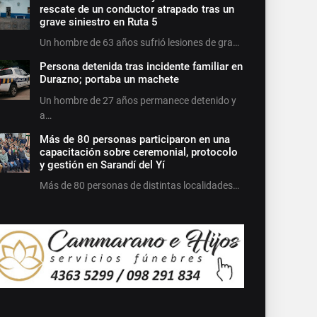
rescate de un conductor atrapado tras un
grave siniestro en Ruta 5
Un hombre de 63 años sufrió lesiones de gra…
Persona detenida tras incidente familiar en
Durazno; portaba un machete
Un hombre de 27 años permanece detenido y
a…
Más de 80 personas participaron en una
capacitación sobre ceremonial, protocolo
y gestión en Sarandí del Yí
Más de 80 personas de distintas localidades…