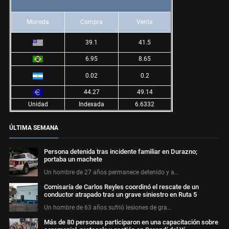
Moneda
Compra
Venta
39.1
41.5
6.95
8.65
0.02
0.2
44.27
49.14
Unidad
Indexada
6.6332
ÚLTIMA SEMANA
Persona detenida tras incidente familiar en Durazno;
portaba un machete
Un hombre de 27 años permanece detenido y a…
Comisaría de Carlos Reyles coordinó el rescate de un
conductor atrapado tras un grave siniestro en Ruta 5
Un hombre de 63 años sufrió lesiones de gra…
Más de 80 personas participaron en una capacitación sobre