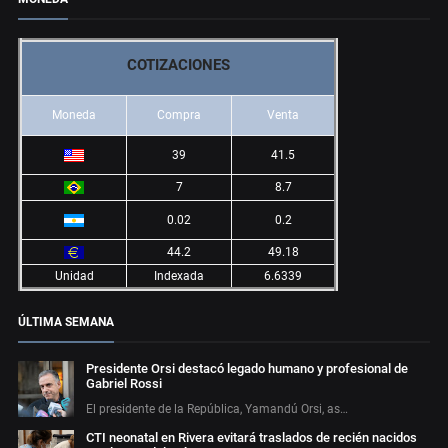
COTIZACIONES
Moneda
Compra
Venta
39
41.5
7
8.7
0.02
0.2
44.2
49.18
Unidad
Indexada
6.6339
ÚLTIMA SEMANA
Presidente Orsi destacó legado humano y profesional de
Gabriel Rossi
El presidente de la República, Yamandú Orsi, as…
CTI neonatal en Rivera evitará traslados de recién nacidos