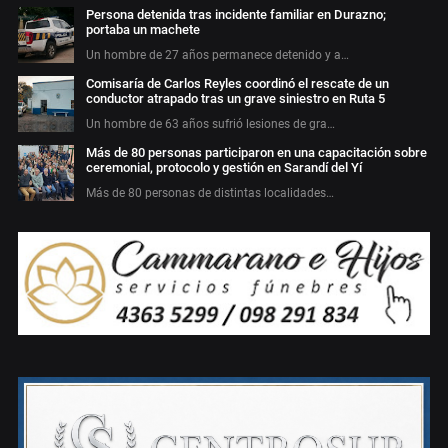
Persona detenida tras incidente familiar en Durazno;
portaba un machete
Un hombre de 27 años permanece detenido y a…
Comisaría de Carlos Reyles coordinó el rescate de un
conductor atrapado tras un grave siniestro en Ruta 5
Un hombre de 63 años sufrió lesiones de gra…
Más de 80 personas participaron en una capacitación sobre
ceremonial, protocolo y gestión en Sarandí del Yí
Más de 80 personas de distintas localidades…