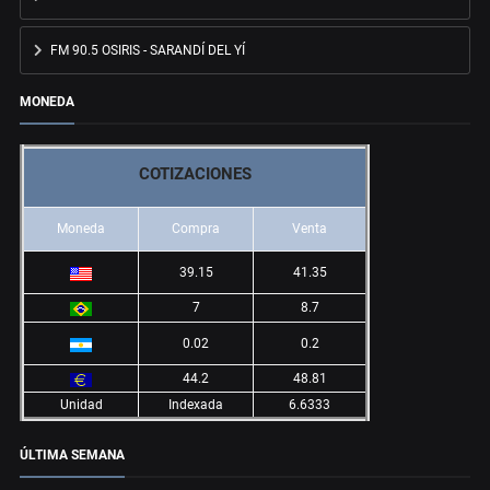
FM 90.5 OSIRIS - SARANDÍ DEL YÍ
MONEDA
COTIZACIONES
Moneda
Compra
Venta
39.15
41.35
7
8.7
0.02
0.2
44.2
48.81
Unidad
Indexada
6.6333
ÚLTIMA SEMANA