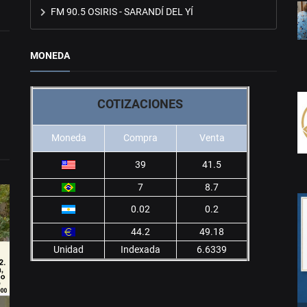
FM 90.5 OSIRIS - SARANDÍ DEL YÍ
MONEDA
COTIZACIONES
Moneda
Compra
Venta
39
41.5
7
8.7
0.02
0.2
44.2
49.18
Unidad
Indexada
6.6339