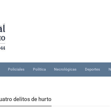
Policiales
Política
Necrológicas
Deportes
N
atro delitos de hurto