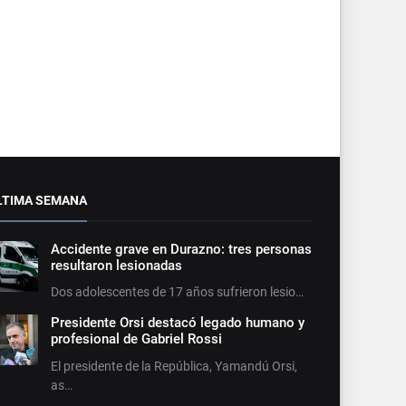
LTIMA SEMANA
Accidente grave en Durazno: tres personas
resultaron lesionadas
Dos adolescentes de 17 años sufrieron lesio…
Presidente Orsi destacó legado humano y
profesional de Gabriel Rossi
El presidente de la República, Yamandú Orsi,
as…