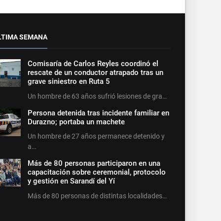
LTIMA SEMANA
Comisaría de Carlos Reyles coordinó el
rescate de un conductor atrapado tras un
grave siniestro en Ruta 5
Un hombre de 63 años sufrió lesiones de gra…
Persona detenida tras incidente familiar en
Durazno; portaba un machete
Un hombre de 27 años permanece detenido y
a…
Más de 80 personas participaron en una
capacitación sobre ceremonial, protocolo
y gestión en Sarandí del Yí
Más de 80 personas de distintas localidades…