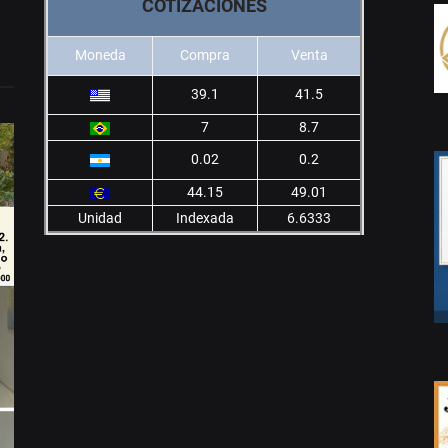
COTIZACIONES
Moneda
Compra
Venta
39.1
41.5
7
8.7
0.02
0.2
44.15
49.01
Unidad
Indexada
6.6333