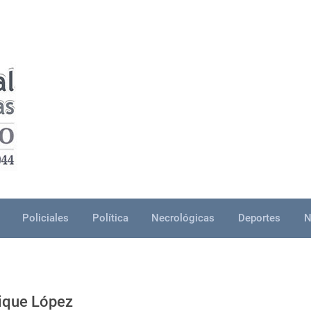
Policiales
Política
Necrológicas
Deportes
N
rique López