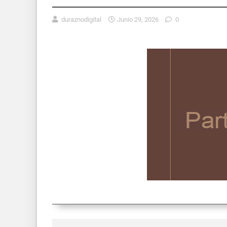
duraznodigital
Junio 29, 2026
0