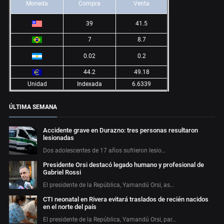
Moneda
Compra
Venta
39
41.5
7
8.7
0.02
0.2
44.2
49.18
Unidad
Indexada
6.6339
ÚLTIMA SEMANA
Accidente grave en Durazno: tres personas resultaron
lesionadas
Dos adolescentes de 17 años sufrieron lesio…
Presidente Orsi destacó legado humano y profesional de
Gabriel Rossi
El presidente de la República, Yamandú Orsi, as…
CTI neonatal en Rivera evitará traslados de recién nacidos
en el norte del país
El presidente de la República, Yamandú Orsi, par…