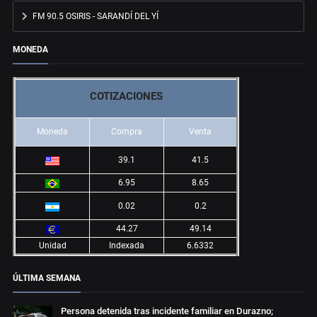
FM 90.5 OSIRIS - SARANDÍ DEL YÍ
MONEDA
COTIZACIONES
Moneda
Compra
Venta
39.1
41.5
6.95
8.65
0.02
0.2
44.27
49.14
Unidad
Indexada
6.6332
ÚLTIMA SEMANA
Persona detenida tras incidente familiar en Durazno;