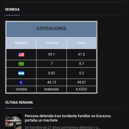
MONEDA
COTIZACIONES
Moneda
Compra
Venta
39.1
41.5
7
8.7
0.02
0.2
44.15
49.01
Unidad
Indexada
6.6333
ÚLTIMA SEMANA
Persona detenida tras incidente familiar en Durazno;
portaba un machete
Un hombre de 27 años permanece detenido y a…