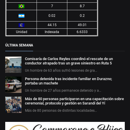
7
8.7
0.02
0.2
44.15
49.01
Unidad
Indexada
6.6333
ÚLTIMA SEMANA
Comisaría de Carlos Reyles coordinó el rescate de un
conductor atrapado tras un grave siniestro en Ruta 5
Un hombre de 63 años sufrió lesiones de gra…
Persona detenida tras incidente familiar en Durazno;
portaba un machete
Un hombre de 27 años permanece detenido y a…
Más de 80 personas participaron en una capacitación sobre
ceremonial, protocolo y gestión en Sarandí del Yí
Más de 80 personas de distintas localidades…