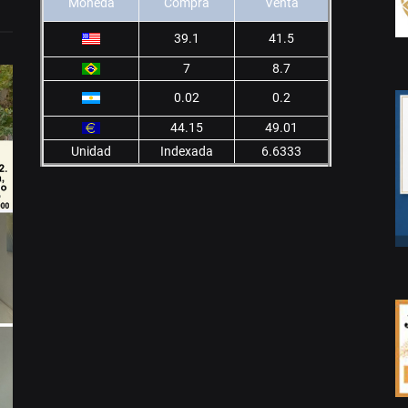
Moneda
Compra
Venta
39.1
41.5
7
8.7
0.02
0.2
44.15
49.01
Unidad
Indexada
6.6333