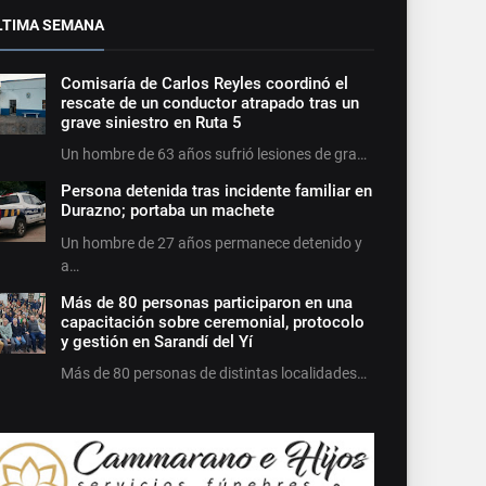
LTIMA SEMANA
Comisaría de Carlos Reyles coordinó el
rescate de un conductor atrapado tras un
grave siniestro en Ruta 5
Un hombre de 63 años sufrió lesiones de gra…
Persona detenida tras incidente familiar en
Durazno; portaba un machete
Un hombre de 27 años permanece detenido y
a…
Más de 80 personas participaron en una
capacitación sobre ceremonial, protocolo
y gestión en Sarandí del Yí
Más de 80 personas de distintas localidades…