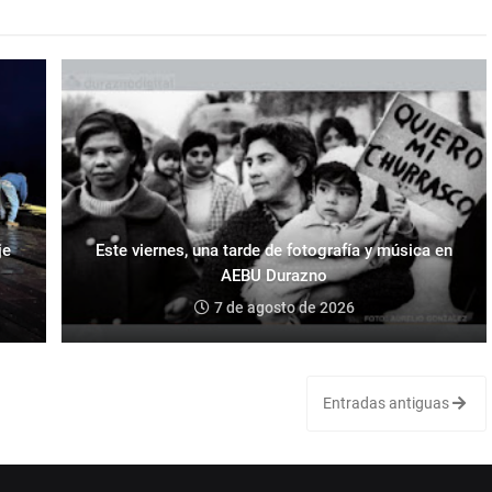
je
Este viernes, una tarde de fotografía y música en
AEBU Durazno
7 de agosto de 2026
Entradas antiguas