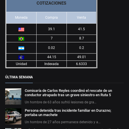
COTIZACIONES
Moneda
Compra
Venta
39.1
41.5
7
8.7
0.02
0.2
44.15
49.01
Unidad
Indexada
6.6333
ÚLTIMA SEMANA
Comisaría de Carlos Reyles coordinó el rescate de un
conductor atrapado tras un grave siniestro en Ruta 5
Un hombre de 63 años sufrió lesiones de gra…
Persona detenida tras incidente familiar en Durazno;
portaba un machete
Un hombre de 27 años permanece detenido y a…