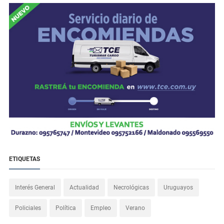
ETIQUETAS
Interés General
Actualidad
Necrológicas
Uruguayos
Policiales
Política
Empleo
Verano