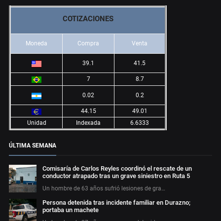
COTIZACIONES
Moneda
Compra
Venta
39.1
41.5
7
8.7
0.02
0.2
44.15
49.01
Unidad
Indexada
6.6333
ÚLTIMA SEMANA
Comisaría de Carlos Reyles coordinó el rescate de un
conductor atrapado tras un grave siniestro en Ruta 5
Un hombre de 63 años sufrió lesiones de gra…
Persona detenida tras incidente familiar en Durazno;
portaba un machete