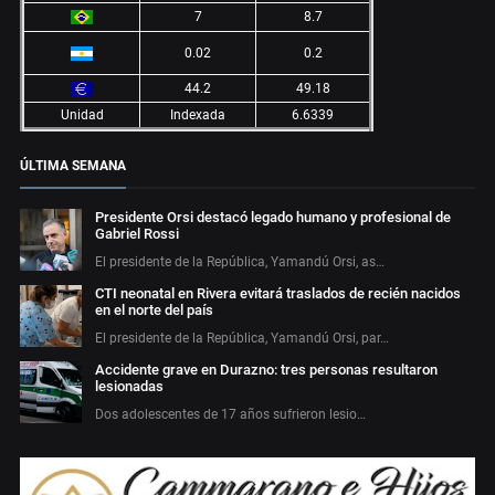
7
8.7
0.02
0.2
44.2
49.18
Unidad
Indexada
6.6339
ÚLTIMA SEMANA
Presidente Orsi destacó legado humano y profesional de
Gabriel Rossi
El presidente de la República, Yamandú Orsi, as…
CTI neonatal en Rivera evitará traslados de recién nacidos
en el norte del país
El presidente de la República, Yamandú Orsi, par…
Accidente grave en Durazno: tres personas resultaron
lesionadas
Dos adolescentes de 17 años sufrieron lesio…