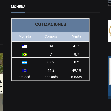
MONEDA
COTIZACIONES
Moneda
Compra
Venta
39
41.5
7
8.7
0.02
0.2
44.2
49.18
Unidad
Indexada
6.6339