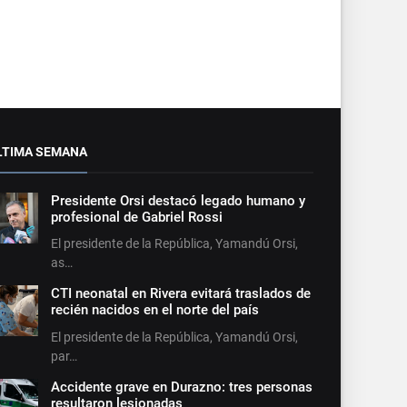
LTIMA SEMANA
Presidente Orsi destacó legado humano y
profesional de Gabriel Rossi
El presidente de la República, Yamandú Orsi,
as…
CTI neonatal en Rivera evitará traslados de
recién nacidos en el norte del país
El presidente de la República, Yamandú Orsi,
par…
Accidente grave en Durazno: tres personas
resultaron lesionadas