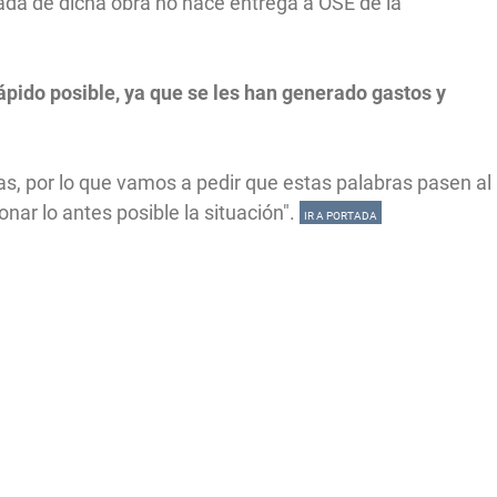
a de dicha obra no hace entrega a OSE de la
pido posible, ya que se les han generado gastos y
as, por lo que vamos a pedir que estas palabras pasen al
onar lo antes posible la situación".
IR A PORTADA