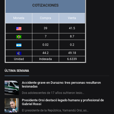
COTIZACIONES
Moneda
Compra
Venta
39
41.5
7
8.7
0.02
0.2
44.2
49.18
Unidad
Indexada
6.6339
ÚLTIMA SEMANA
Accidente grave en Durazno: tres personas resultaron
lesionadas
Dos adolescentes de 17 años sufrieron lesio…
Presidente Orsi destacó legado humano y profesional de
Gabriel Rossi
El presidente de la República, Yamandú Orsi, as…