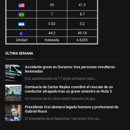
39
41.5
7
8.7
0.02
0.2
44.2
49.18
Unidad
Indexada
6.6335
ÚLTIMA SEMANA
Accidente grave en Durazno: tres personas resultaron
lesionadas
Dos adolescentes de 17 años sufrieron lesio…
Comisaría de Carlos Reyles coordinó el rescate de un
conductor atrapado tras un grave siniestro en Ruta 5
Un hombre de 63 años sufrió lesiones de gra…
Presidente Orsi destacó legado humano y profesional de
Gabriel Rossi
El presidente de la República, Yamandú Orsi, as…