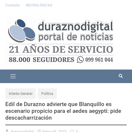
Contacto
NECROLÓGICAS
Interés General
Política
Edil de Durazno advierte que Blanquillo es
escenario propicio para el aedes aegypti: pide
descacharrización
duraznodigital
Mayo 06, 2023
0