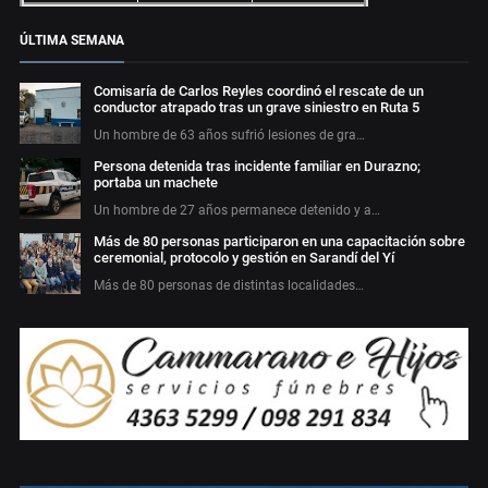
ÚLTIMA SEMANA
Comisaría de Carlos Reyles coordinó el rescate de un
conductor atrapado tras un grave siniestro en Ruta 5
Un hombre de 63 años sufrió lesiones de gra…
Persona detenida tras incidente familiar en Durazno;
portaba un machete
Un hombre de 27 años permanece detenido y a…
Más de 80 personas participaron en una capacitación sobre
ceremonial, protocolo y gestión en Sarandí del Yí
Más de 80 personas de distintas localidades…