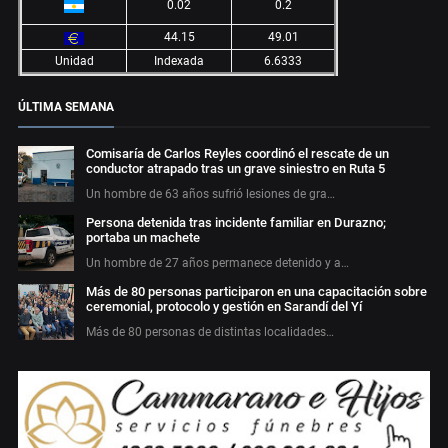
0.02
0.2
44.15
49.01
Unidad
Indexada
6.6333
ÚLTIMA SEMANA
Comisaría de Carlos Reyles coordinó el rescate de un
conductor atrapado tras un grave siniestro en Ruta 5
Un hombre de 63 años sufrió lesiones de gra…
Persona detenida tras incidente familiar en Durazno;
portaba un machete
Un hombre de 27 años permanece detenido y a…
Más de 80 personas participaron en una capacitación sobre
ceremonial, protocolo y gestión en Sarandí del Yí
Más de 80 personas de distintas localidades…