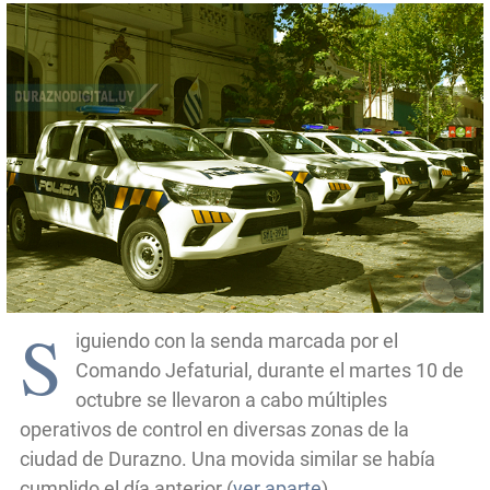
S
iguiendo con la senda marcada por el
Comando Jefaturial, durante el martes 10 de
octubre se llevaron a cabo múltiples
operativos de control en diversas zonas de la
ciudad de Durazno. Una movida similar se había
cumplido el día anterior (
ver aparte
).