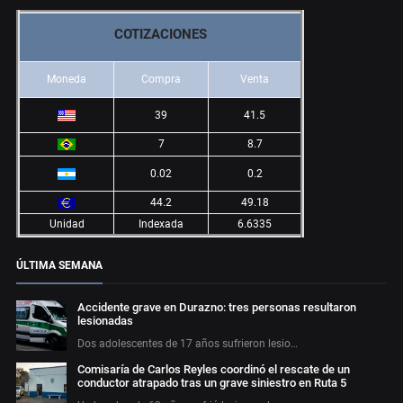
COTIZACIONES
Moneda
Compra
Venta
39
41.5
7
8.7
0.02
0.2
44.2
49.18
Unidad
Indexada
6.6335
ÚLTIMA SEMANA
Accidente grave en Durazno: tres personas resultaron
lesionadas
Dos adolescentes de 17 años sufrieron lesio…
Comisaría de Carlos Reyles coordinó el rescate de un
conductor atrapado tras un grave siniestro en Ruta 5