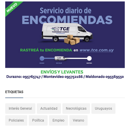
ETIQUETAS
Interés General
Actualidad
Necrológicas
Uruguayos
Policiales
Política
Empleo
Verano