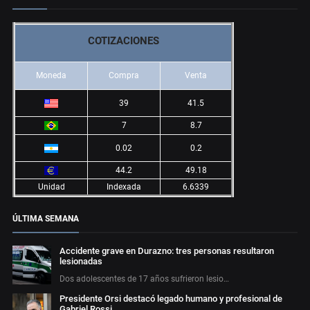
COTIZACIONES
Moneda
Compra
Venta
39
41.5
7
8.7
0.02
0.2
44.2
49.18
Unidad
Indexada
6.6339
ÚLTIMA SEMANA
Accidente grave en Durazno: tres personas resultaron
lesionadas
Dos adolescentes de 17 años sufrieron lesio…
Presidente Orsi destacó legado humano y profesional de
Gabriel Rossi