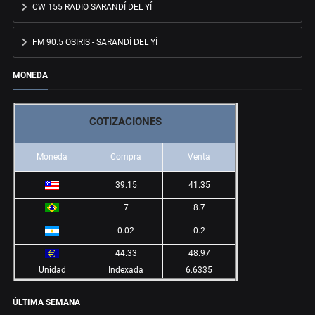
CW 155 RADIO SARANDÍ DEL YÍ
FM 90.5 OSIRIS - SARANDÍ DEL YÍ
MONEDA
COTIZACIONES
Moneda
Compra
Venta
39.15
41.35
7
8.7
0.02
0.2
44.33
48.97
Unidad
Indexada
6.6335
ÚLTIMA SEMANA