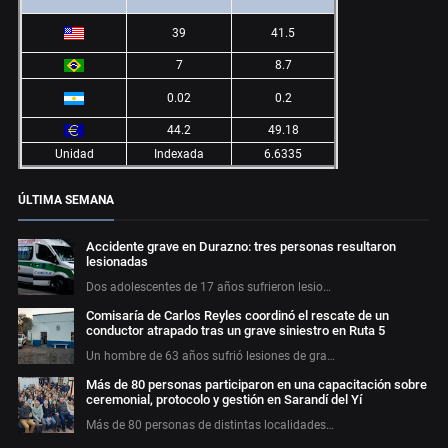
39
41.5
7
8.7
0.02
0.2
44.2
49.18
Unidad
Indexada
6.6335
ÚLTIMA SEMANA
Accidente grave en Durazno: tres personas resultaron
lesionadas
Dos adolescentes de 17 años sufrieron lesio…
Comisaría de Carlos Reyles coordinó el rescate de un
conductor atrapado tras un grave siniestro en Ruta 5
Un hombre de 63 años sufrió lesiones de gra…
Más de 80 personas participaron en una capacitación sobre
ceremonial, protocolo y gestión en Sarandí del Yí
Más de 80 personas de distintas localidades…